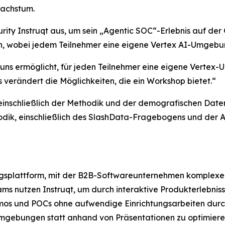
Wachstum.
ity Instruqt aus, um sein „Agentic SOC“-Erlebnis auf der
en, wobei jedem Teilnehmer eine eigene Vertex AI-Umgebu
es uns ermöglicht, für jeden Teilnehmer eine eigene Vertex-
verändert die Möglichkeiten, die ein Workshop bietet.“
 einschließlich der Methodik und der demografischen Daten
hodik, einschließlich des SlashData-Fragebogens und der
ungsplattform, mit der B2B-Softwareunternehmen komplexe
s nutzen Instruqt, um durch interaktive Produkterlebnisse
mos und POCs ohne aufwendige Einrichtungsarbeiten durc
 Umgebungen statt anhand von Präsentationen zu optimier