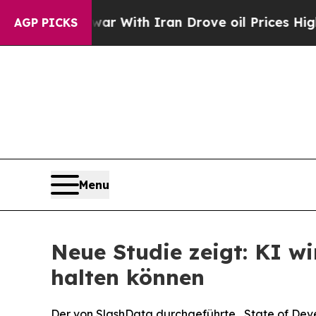
As war With Iran Drove oil Prices Higher, Trump
AGP PICKS
Menu
Neue Studie zeigt: KI wi
halten können
Der von SlashData durchgeführte „State of Deve