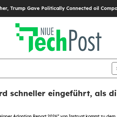
 Gave Politically Connected oil Companies — not
rd schneller eingeführt, als 
loper Adoption Report 2026“ von Instruqt kommt zu dem E