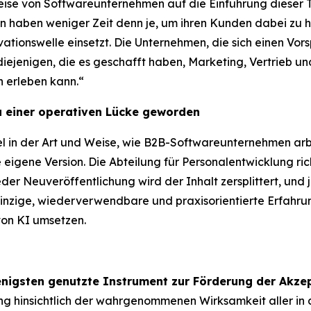
eise von Softwareunternehmen auf die Einführung dieser 
 haben weniger Zeit denn je, um ihren Kunden dabei zu he
tionswelle einsetzt. Die Unternehmen, die sich einen Vorsp
iejenigen, die es geschafft haben, Marketing, Vertrieb und
h erleben kann.“
u einer operativen Lücke geworden
el in der Art und Weise, wie B2B-Softwareunternehmen arb
e eigene Version. Die Abteilung für Personalentwicklung rich
eder Neuveröffentlichung wird der Inhalt zersplittert, un
 einzige, wiederverwendbare und praxisorientierte Erfahru
 von KI umsetzen.
enigsten genutzte Instrument zur Förderung der Akze
ng hinsichtlich der wahrgenommenen Wirksamkeit aller in