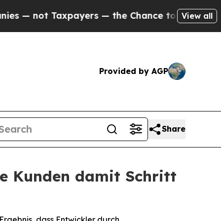
 Taxpayers — the Chance to Cash in on Publicly 
View all
Provided by AGP
Share
die Kunden damit Schritt
rgebnis, dass Entwickler durch