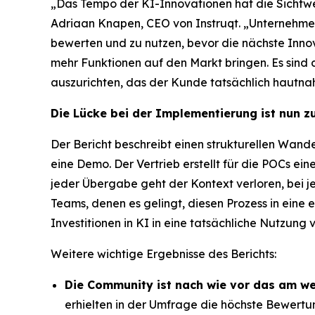
„Das Tempo der KI-Innovationen hat die Sichtw
Adriaan Knapen, CEO von Instruqt. „Unternehmen
bewerten und zu nutzen, bevor die nächste Innova
mehr Funktionen auf den Markt bringen. Es sind d
auszurichten, das der Kunde tatsächlich hautna
Die Lücke bei der Implementierung ist nun z
Der Bericht beschreibt einen strukturellen Wand
eine Demo. Der Vertrieb erstellt für die POCs ein
jeder Übergabe geht der Kontext verloren, bei j
Teams, denen es gelingt, diesen Prozess in eine
Investitionen in KI in eine tatsächliche Nutzung
Weitere wichtige Ergebnisse des Berichts:
Die Community ist nach wie vor das am w
erhielten in der Umfrage die höchste Bewertu