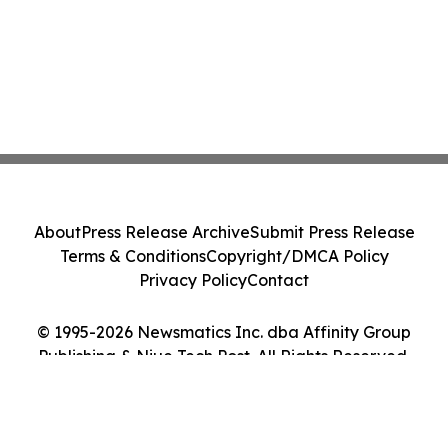
About
Press Release Archive
Submit Press Release
Terms & Conditions
Copyright/DMCA Policy
Privacy Policy
Contact
© 1995-2026 Newsmatics Inc. dba Affinity Group
Publishing & Niue Tech Post. All Rights Reserved.
Cookie Settings / Your Privacy Choices