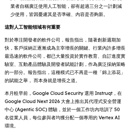
業者自稱廣泛使用人工智能，卻有超過三分之一計劃減
少使用，皆因憂慮其是否準確、內容是否夠新。
這對人工智能領域有何重要
對於專注開發者的軟件公司，報告指出，隨著創新週期加
快，客戶採納正逐漸成為主宰增長的關鍵。行業內許多增長
最迅速的軟件公司，都已大量投資於實作教育、自訂進度實
驗室、互動產品體驗及開發者賦能計劃，作為廣泛採納策略
的一部分。報告指出，這種模式已不再是一種「錦上添花」
的賦能之舉， 而本身就是增長之道。
本月較早前，Google Cloud Security 選用 Instruqt，在
Google Cloud Next 2026 大會上推出其代理式安全營運
中心 (Agentic SOC) 體驗，並於一個工作坊內培訓了 50
名從業人員，每位參與者均獲分配一個專用的 Vertex AI
環境。