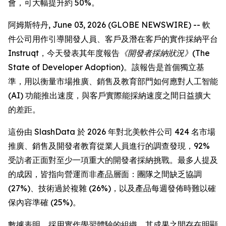
會，可大幅提升約 50%。
阿姆斯特丹, June 03, 2026 (GLOBE NEWSWIRE) -- 軟
件公司用作引導開發人員、客戶及潛在客戶的實作採納平台
Instruqt，今天發表其年度報告
《開發者採納狀況》(The
State of Developer Adoption)
。該報告是首個獨立基
準，用以衡量市場推廣、銷售及教育部門如何應對人工智能
(AI) 功能推出速度，與客戶實際能採納速度之間日益擴大
的差距。
這份由 SlashData 於 2026 年對北美軟件公司 424 名市場
推廣、銷售及開發者教育從業人員進行的調查發現，92%
受訪者正面對至少一項重大的開發者採納挑戰。最多人提及
的成因，皆指向營運而非產品層面：團隊之間缺乏協調
(27%)、技術過於複雜 (26%)，以及產品每週發佈時難以確
保內容準確 (25%)。
數據表明，採用實作學習體驗的組織，其成果之間存在明顯