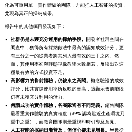
化為可重用單一實作體驗的團隊，方能把人工智能的投資，
兌現為真正的採納成果。
報告中的其他矚目發現如下：
社群仍是未獲充分運用的採納手段。
開發者社群空間在
調查中，獲得所有採納做法中最高的認知成效評分，更
有三分之一的從業者將其列入最有效的三甲之內。然
而，其使用率卻與靜態視像教學大致相若，反映出對這
種最有效的方式投資不足。
高影響力的售前體驗，仍被束之高閣。
概念驗證的成效
評分，比其實際使用率所反映的更高，這顯示售前階段
仍有未獲充分利用的潛力。
何謂成功的實作體驗，各團隊皆有不同定義。
銷售團隊
最看重實作體驗的真實程度（39% 認為貼近生產環境乃
重中之重），而教育團隊則最重視即時引導及意見。
人工智能的採納日漸普及，但信心卻未見增長。
半數從