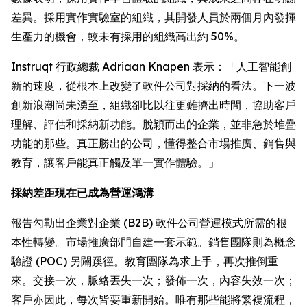
差異。採用實作實驗室的組織，其開發人員於兩個月內發揮
生產力的機會，較未有採用的組織高出約 50%。
Instruqt 行政總裁 Adriaan Knapen 表示：「人工智能創
新的速度，從根本上改變了軟件公司對採納的看法。下一波
創新浪潮尚未湧至，組織卻比以往更難擠出時間，協助客戶
理解、評估和採納新功能。脫穎而出的企業，並非急於堆疊
功能的那些。真正勝出的公司，懂得整合市場推廣、銷售與
教育，讓客戶能真正觸及單一實作體驗。」
採納差距現在已成為營運鴻溝
報告勾勒出企業對企業 (B2B) 軟件公司營運模式所需的根
本性轉變。市場推廣部門自建一套示範。銷售團隊則為概念
驗證 (POC) 另闢蹊徑。教育團隊為求上手，再次推倒重
來。交接一次，脈絡丟失一次；發佈一次，內容失效一次；
客戶亦因此，每次皆要重新開始。唯有那些能將繁複流程，